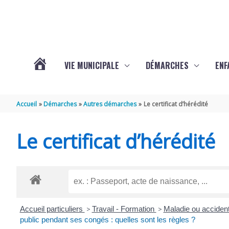
Aller au contenu
Aller au pied de page
VIE MUNICIPALE
DÉMARCHES
ENF
ACTUALITÉS
Accueil
Démarches
Autres démarches
Le certificat d’hérédité
DE
Le certificat d’hérédité
THÉNAC
Accueil particuliers
>
Travail - Formation
>
Maladie ou accident
public pendant ses congés : quelles sont les règles ?