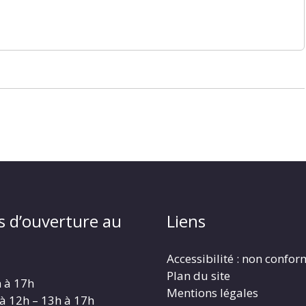
s d’ouverture au
Liens
Accessibilité : non confo
Plan du site
h à 17h
Mentions légales
 à 12h – 13h à 17h