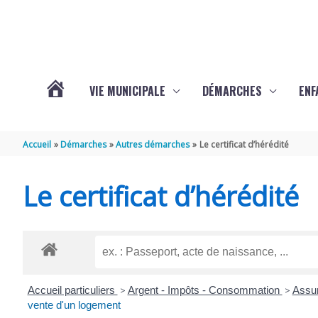
Aller au contenu
Aller au pied de page
VIE MUNICIPALE
DÉMARCHES
ENF
ACTUALITÉS
Accueil
Démarches
Autres démarches
Le certificat d’hérédité
DE
Le certificat d’hérédité
THÉNAC
Accueil particuliers
>
Argent - Impôts - Consommation
>
Assur
vente d'un logement