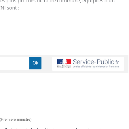
 les plus proches de notre commune, équipées d’un
NI sont :
 (Première ministre)