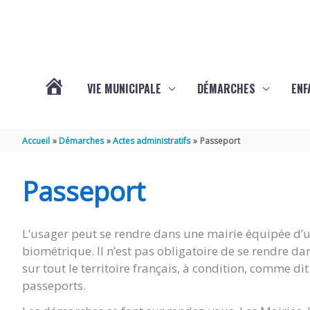
Aller au contenu
Aller au pied de page
VIE MUNICIPALE
DÉMARCHES
ENF
ACTUALITÉS
Accueil
Démarches
Actes administratifs
Passeport
DE
Passeport
THÉNAC
L’usager peut se rendre dans une mairie équipée d’un
biométrique. Il n’est pas obligatoire de se rendre d
sur tout le territoire français, à condition, comme d
passeports.