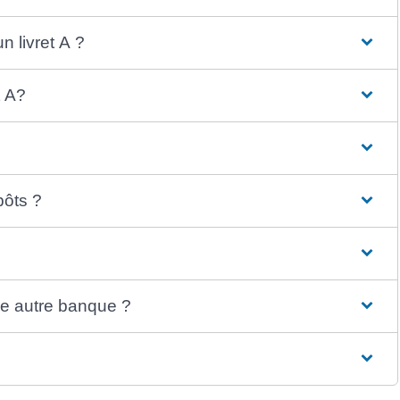
 livret A ?
t A?
pôts ?
une autre banque ?