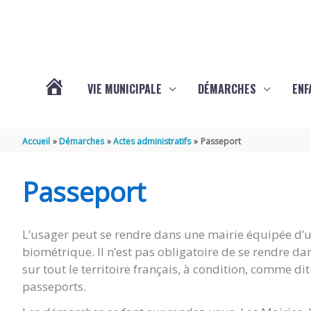
Aller au contenu
Aller au pied de page
VIE MUNICIPALE
DÉMARCHES
ENF
ACTUALITÉS
Accueil
Démarches
Actes administratifs
Passeport
DE
Passeport
THÉNAC
L’usager peut se rendre dans une mairie équipée d’un
biométrique. Il n’est pas obligatoire de se rendre d
sur tout le territoire français, à condition, comme d
passeports.