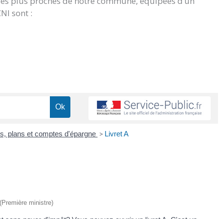
 les plus proches de notre commune, équipées d’un
NI sont :
ts, plans et comptes d'épargne
>
Livret A
 (Première ministre)