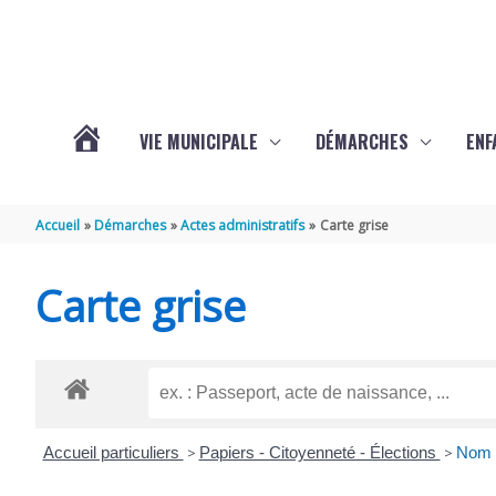
Aller au contenu
Aller au pied de page
VIE MUNICIPALE
DÉMARCHES
ENF
ACTUALITÉS
Accueil
Démarches
Actes administratifs
Carte grise
DE
Carte grise
THÉNAC
Accueil particuliers
>
Papiers - Citoyenneté - Élections
>
Nom 