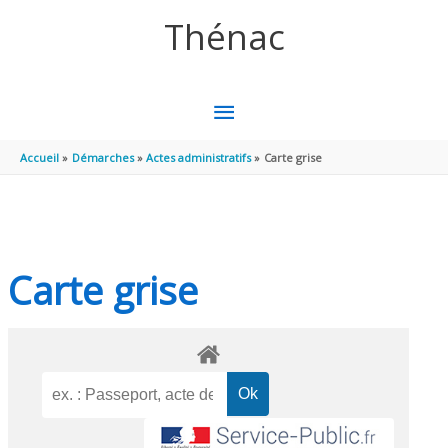
Aller au contenu
Aller au pied de page
Thénac
MENU
PRINCIPAL
Accueil
Démarches
Actes administratifs
Carte grise
Carte grise