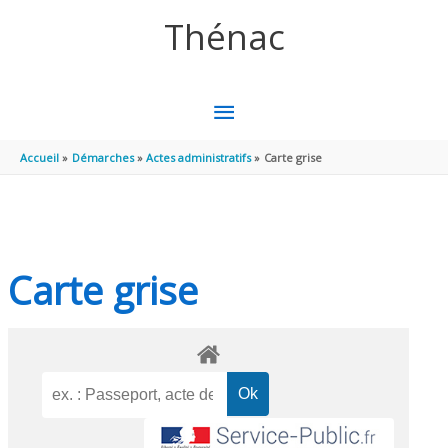
Aller au contenu
Aller au pied de page
Thénac
MENU
PRINCIPAL
Accueil
Démarches
Actes administratifs
Carte grise
Carte grise