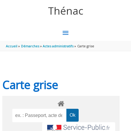
Aller au contenu
Aller au pied de page
Thénac
MENU
PRINCIPAL
Accueil
Démarches
Actes administratifs
Carte grise
Carte grise