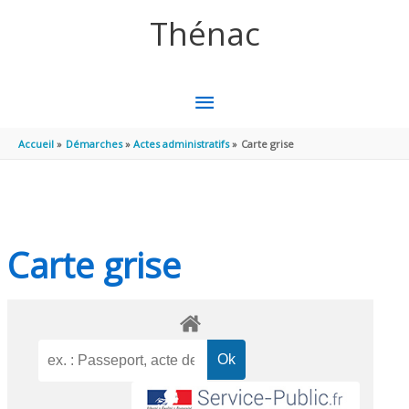
Aller au contenu
Aller au pied de page
Thénac
MENU
PRINCIPAL
Accueil
Démarches
Actes administratifs
Carte grise
Carte grise