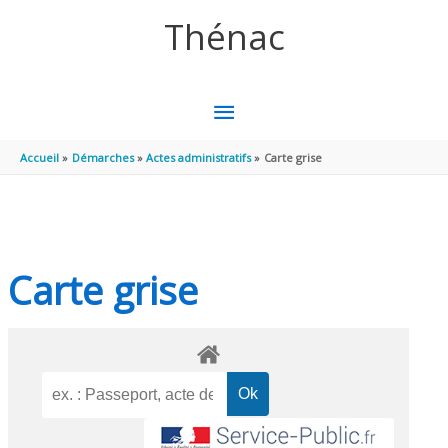
Aller au contenu
Aller au pied de page
Thénac
MENU
PRINCIPAL
Accueil
Démarches
Actes administratifs
Carte grise
Carte grise