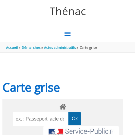
Aller au contenu
Aller au pied de page
Thénac
MENU
PRINCIPAL
Accueil
Démarches
Actes administratifs
Carte grise
Carte grise