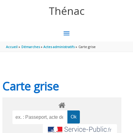
Aller au contenu
Aller au pied de page
Thénac
MENU
PRINCIPAL
Accueil
Démarches
Actes administratifs
Carte grise
Carte grise