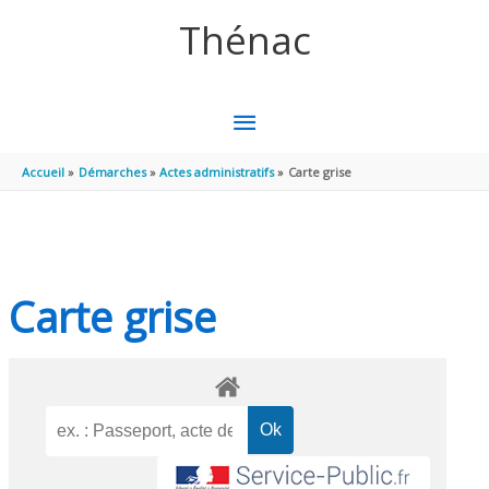
Aller au contenu
Aller au pied de page
Thénac
MENU
PRINCIPAL
Accueil
Démarches
Actes administratifs
Carte grise
Carte grise