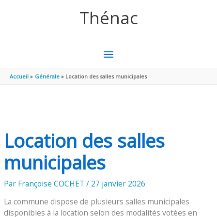
Aller au contenu
Aller au pied de page
Thénac
MENU
PRINCIPAL
Accueil
Générale
Location des salles municipales
Location des salles
municipales
Par
Françoise COCHET
/
27 janvier 2026
La commune dispose de plusieurs salles municipales
disponibles à la location selon des modalités votées en