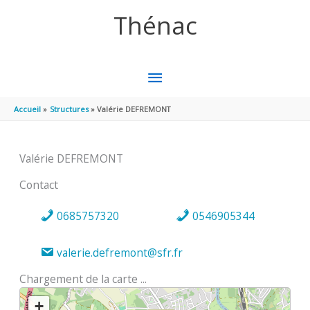
Aller au contenu
Aller au pied de page
Thénac
MENU
PRINCIPAL
Accueil
Structures
Valérie DEFREMONT
Valérie DEFREMONT
Contact
0685757320
0546905344
valerie.defremont@sfr.fr
Chargement de la carte ...
+