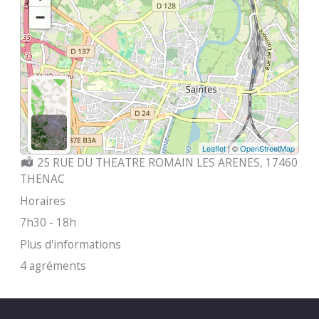
−
Leaflet
| ©
OpenStreetMap
Localisation :
25 RUE DU THEATRE ROMAIN LES ARENES, 17460
THENAC
Horaires
7h30 - 18h
Plus d'informations
4 agréments