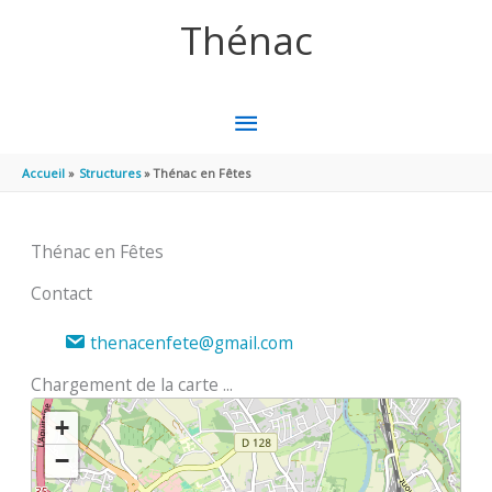
Aller au contenu
Aller au pied de page
Thénac
MENU
PRINCIPAL
Accueil
Structures
Thénac en Fêtes
Thénac en Fêtes
Contact
thenacenfete@gmail.com
Chargement de la carte ...
+
−