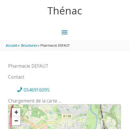
Aller au contenu
Aller au pied de page
Thénac
MENU
PRINCIPAL
Accueil
Structures
Pharmacie DEFAUT
Pharmacie DEFAUT
Contact
0546916095
Chargement de la carte ...
+
−