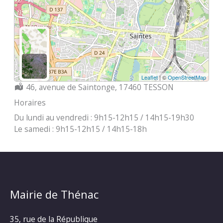
Leaflet
| ©
OpenStreetMap
Localisation :
46, avenue de Saintonge, 17460 TESSON
Horaires
Du lundi au vendredi : 9h15-12h15 / 14h15-19h30
Le samedi : 9h15-12h15 / 14h15-18h
Mairie de Thénac
35, rue de la République