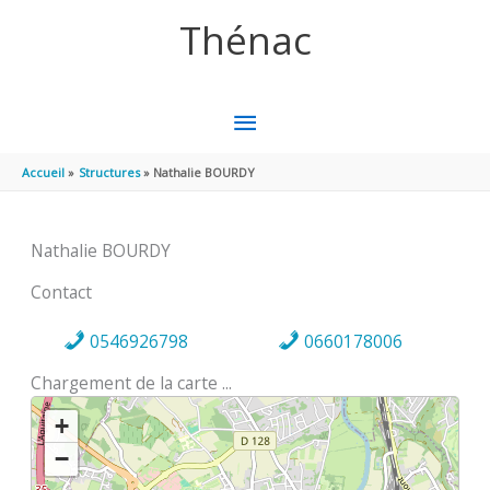
Aller au contenu
Aller au pied de page
Thénac
MENU
PRINCIPAL
Accueil
Structures
Nathalie BOURDY
Nathalie BOURDY
Contact
0546926798
0660178006
Chargement de la carte ...
+
−