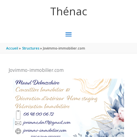
Aller au contenu
Aller au pied de page
Thénac
MENU
PRINCIPAL
Accueil
Structures
Jovimmo-immobilier.com
Jovimmo-immobilier.com