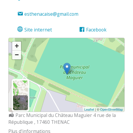
esthenacaise@gmail.com
Site internet
Facebook
+
−
Leaflet
| ©
OpenStreetMap
Localisation :
Parc Municipal du Château Maguier 4 rue de la
République , 17460 THENAC
Plus d'informations