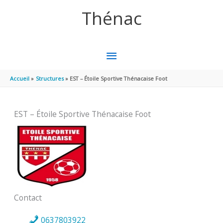
Aller au contenu
Aller au pied de page
Thénac
MENU
PRINCIPAL
Accueil
Structures
EST – Étoile Sportive Thénacaise Foot
EST – Étoile Sportive Thénacaise Foot
Contact
0637803922