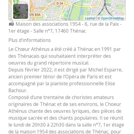
Leaflet
| ©
OpenStreetMap
Localisation :
Maison des associations 1954 - 6, rue de la Paix -
1er étage - Salle n°7, 17460 Thénac
Plus d'informations
Le Chœur Athénus a été créé à Thénac en 1991 par
des Thénacais qui souhaitaient interpréter des
oeuvres du grand répertoire musical.
Depuis février 2022, il est dirigé par Michel Esparre,
ancien premier ténor de l'Opéra de Paris et est
accompagné par la pianiste professionnelle Elise
Bachour.
Composé d'une trentaine de choristes amateurs
originaires de Thénac et de ses environs, le Choeur
Athénus chante des oeuvres lyriques, des pièces de
musique sacrée et des chants populaires. Il se réunit
le lundi de 20h30 à 22h30 dans la salle n°7, 1er étage
de la maison 1954 des associations de Thénac, pour