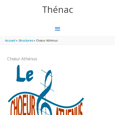
Aller au contenu
Aller au pied de page
Thénac
MENU
PRINCIPAL
Accueil
Structures
Chœur Athénus
Chœur Athénus