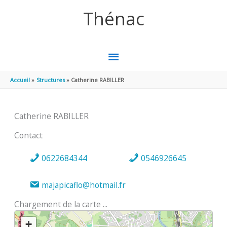
Aller au contenu
Aller au pied de page
Thénac
MENU
PRINCIPAL
Accueil
Structures
Catherine RABILLER
Catherine RABILLER
Contact
0622684344
0546926645
majapicaflo@hotmail.fr
Chargement de la carte ...
+