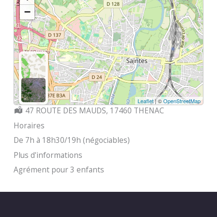
−
Leaflet
| ©
OpenStreetMap
Localisation :
47 ROUTE DES MAUDS, 17460 THENAC
Horaires
De 7h à 18h30/19h (négociables)
Plus d'informations
Agrément pour 3 enfants