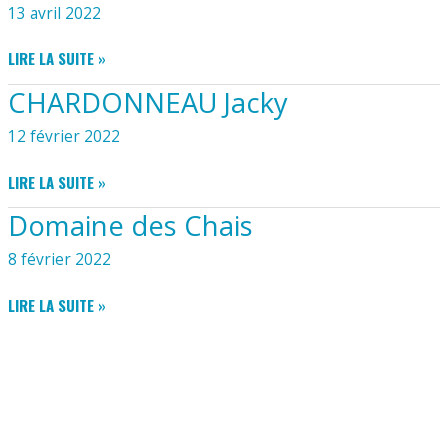
13 avril 2022
BRUNELLE
LIRE LA SUITE »
SOLANGE
CHARDONNEAU Jacky
ET
VIANNEY
12 février 2022
CHARDONNEAU
LIRE LA SUITE »
JACKY
Domaine des Chais
8 février 2022
DOMAINE
LIRE LA SUITE »
DES
CHAIS