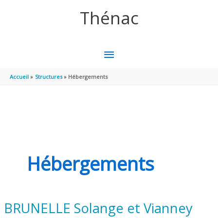
Aller au contenu
Aller au pied de page
Thénac
MENU
PRINCIPAL
Accueil
Structures
Hébergements
Hébergements
BRUNELLE Solange et Vianney