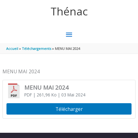
Aller au contenu
Aller au pied de page
Thénac
MENU
PRINCIPAL
Accueil
Téléchargements
MENU MAI 2024
MENU MAI 2024
MENU MAI 2024
PDF
| 261,96 Ko
| 03 Mai 2024
Télécharger