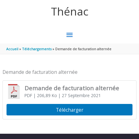
Aller au contenu
Aller au pied de page
Thénac
MENU
PRINCIPAL
Accueil
Téléchargements
Demande de facturation alternée
Demande de facturation alternée
Demande de facturation alternée
PDF
| 206,89 Ko
| 27 Septembre 2021
Télécharger