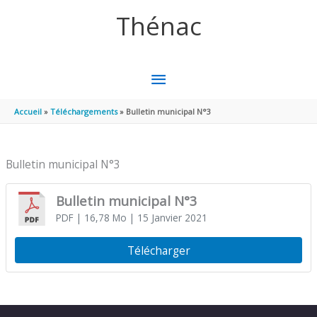
Aller au contenu
Aller au pied de page
Thénac
MENU
PRINCIPAL
Accueil
Téléchargements
Bulletin municipal N°3
Bulletin municipal N°3
Bulletin municipal N°3
PDF
| 16,78 Mo
| 15 Janvier 2021
Télécharger