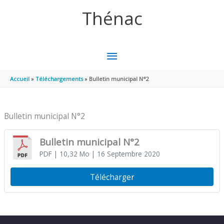
Aller au contenu
Aller au pied de page
Thénac
MENU
PRINCIPAL
Accueil
Téléchargements
Bulletin municipal N°2
Bulletin municipal N°2
Bulletin municipal N°2
PDF
| 10,32 Mo
| 16 Septembre 2020
Télécharger