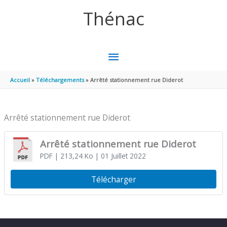
Aller au contenu
Aller au pied de page
Thénac
MENU
PRINCIPAL
Accueil
Téléchargements
Arrêté stationnement rue Diderot
Arrêté stationnement rue Diderot
Arrêté stationnement rue Diderot
PDF
| 213,24 Ko
| 01 Juillet 2022
Télécharger