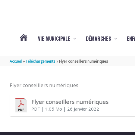
Aller au contenu
Aller au pied de page
VIE MUNICIPALE
DÉMARCHES
ENF
ACTUALITÉS
Accueil
Téléchargements
Flyer conseillers numériques
DE
Flyer conseillers numériques
THÉNAC
Flyer conseillers numériques
PDF
| 1,05 Mo
| 26 Janvier 2022