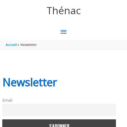
Aller au contenu
Aller au pied de page
Thénac
MENU
PRINCIPAL
Accueil
Newsletter
Newsletter
Email