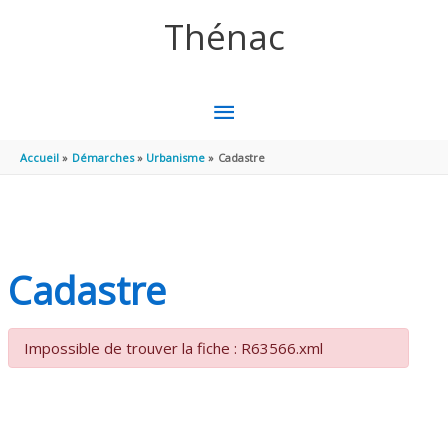
Aller au contenu
Aller au pied de page
Thénac
MENU
PRINCIPAL
Accueil
Démarches
Urbanisme
Cadastre
Cadastre
Impossible de trouver la fiche : R63566.xml