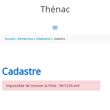
Aller au contenu
Aller au pied de page
Thénac
MENU
PRINCIPAL
Accueil
Démarches
Urbanisme
Cadastre
Cadastre
Impossible de trouver la fiche : R61339.xml