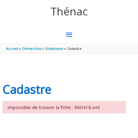
Aller au contenu
Aller au pied de page
Thénac
MENU
PRINCIPAL
Accueil
Démarches
Urbanisme
Cadastre
Cadastre
Impossible de trouver la fiche : R60418.xml