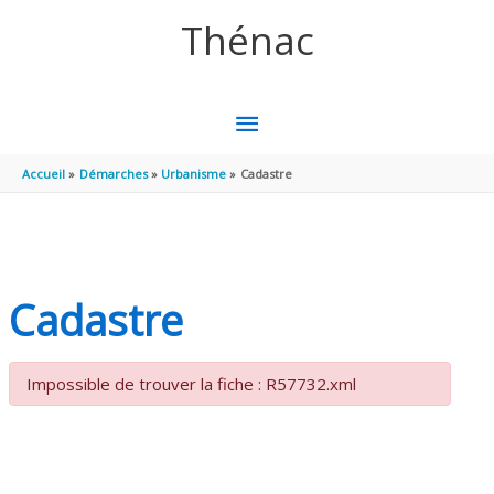
Aller au contenu
Aller au pied de page
Thénac
MENU
PRINCIPAL
Accueil
Démarches
Urbanisme
Cadastre
Cadastre
Impossible de trouver la fiche : R57732.xml