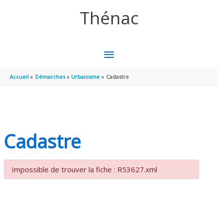
Aller au contenu
Aller au pied de page
Thénac
MENU
PRINCIPAL
Accueil
Démarches
Urbanisme
Cadastre
Cadastre
Impossible de trouver la fiche : R53627.xml