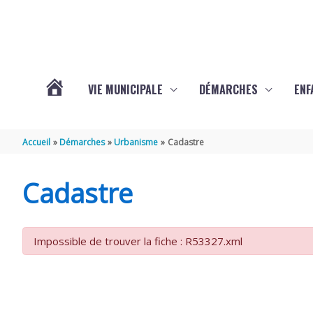
Aller au contenu
Aller au pied de page
VIE MUNICIPALE
DÉMARCHES
ENF
ACTUALITÉS
Accueil
Démarches
Urbanisme
Cadastre
DE
Cadastre
THÉNAC
Impossible de trouver la fiche : R53327.xml