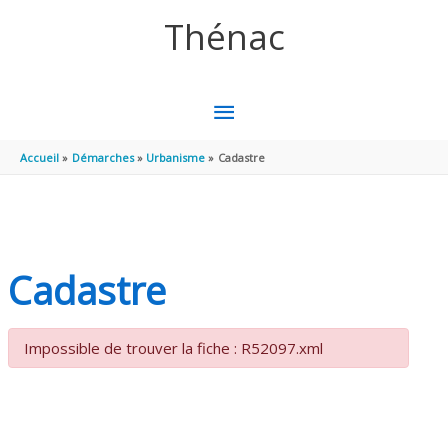
Aller au contenu
Aller au pied de page
Thénac
MENU
PRINCIPAL
Accueil
Démarches
Urbanisme
Cadastre
Cadastre
Impossible de trouver la fiche : R52097.xml