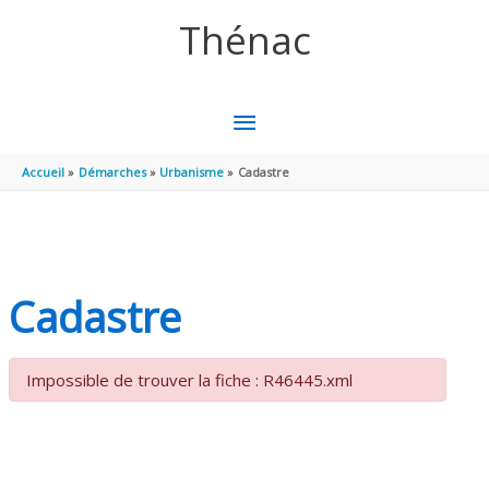
Aller au contenu
Aller au pied de page
Thénac
MENU
PRINCIPAL
Accueil
Démarches
Urbanisme
Cadastre
Cadastre
Impossible de trouver la fiche : R46445.xml