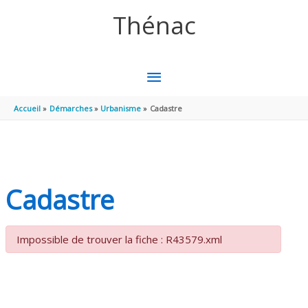
Aller au contenu
Aller au pied de page
Thénac
MENU
PRINCIPAL
Accueil
Démarches
Urbanisme
Cadastre
Cadastre
Impossible de trouver la fiche : R43579.xml