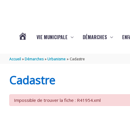
Aller au contenu
Aller au pied de page
VIE MUNICIPALE
DÉMARCHES
ENF
ACTUALITÉS
Accueil
Démarches
Urbanisme
Cadastre
DE
Cadastre
THÉNAC
Impossible de trouver la fiche : R41954.xml