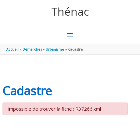
Aller au contenu
Aller au pied de page
Thénac
MENU
PRINCIPAL
Accueil
Démarches
Urbanisme
Cadastre
Cadastre
Impossible de trouver la fiche : R37266.xml