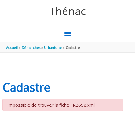
Aller au contenu
Aller au pied de page
Thénac
MENU
PRINCIPAL
Accueil
Démarches
Urbanisme
Cadastre
Cadastre
Impossible de trouver la fiche : R2698.xml