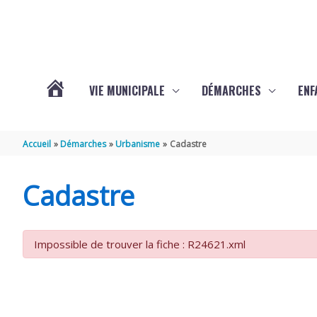
Aller au contenu
Aller au pied de page
VIE MUNICIPALE
DÉMARCHES
ENF
ACTUALITÉS
Accueil
Démarches
Urbanisme
Cadastre
DE
Cadastre
THÉNAC
Impossible de trouver la fiche : R24621.xml