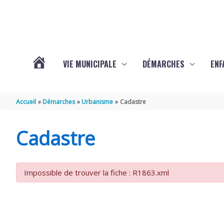
Aller au contenu
Aller au pied de page
VIE MUNICIPALE
DÉMARCHES
ENF
ACTUALITÉS
Accueil
Démarches
Urbanisme
Cadastre
DE
Cadastre
THÉNAC
Impossible de trouver la fiche : R1863.xml