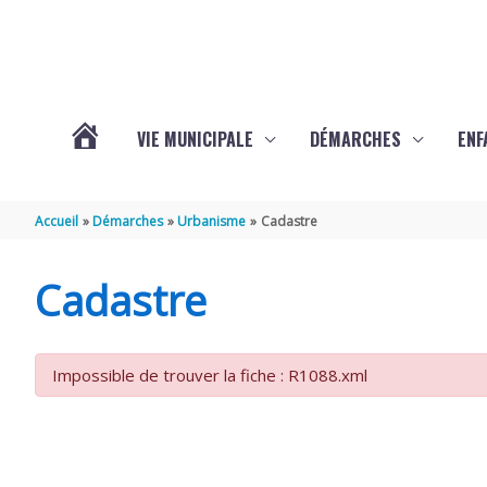
Aller au contenu
Aller au pied de page
VIE MUNICIPALE
DÉMARCHES
ENF
ACTUALITÉS
Accueil
Démarches
Urbanisme
Cadastre
DE
Cadastre
THÉNAC
Impossible de trouver la fiche : R1088.xml