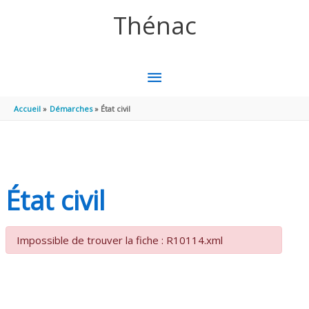
Aller au contenu
Aller au pied de page
Thénac
MENU
PRINCIPAL
Accueil
Démarches
État civil
État civil
Impossible de trouver la fiche : R10114.xml