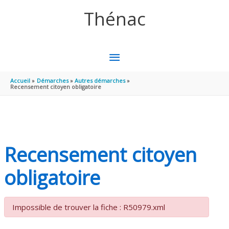
Aller au contenu
Aller au pied de page
Thénac
MENU
PRINCIPAL
Accueil
Démarches
Autres démarches
Recensement citoyen obligatoire
Recensement citoyen
obligatoire
Impossible de trouver la fiche : R50979.xml