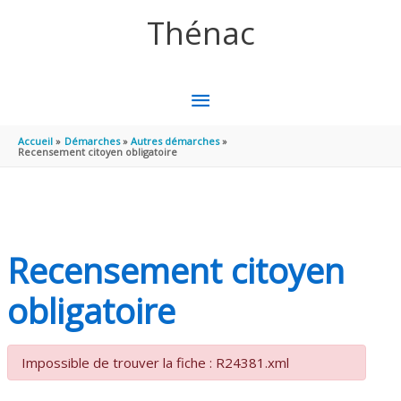
Aller au contenu
Aller au pied de page
Thénac
MENU
PRINCIPAL
Accueil
Démarches
Autres démarches
Recensement citoyen obligatoire
Recensement citoyen
obligatoire
Impossible de trouver la fiche : R24381.xml