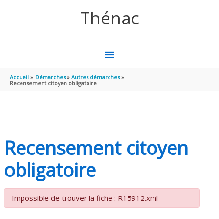
Aller au contenu
Aller au pied de page
Thénac
MENU
PRINCIPAL
Accueil
Démarches
Autres démarches
Recensement citoyen obligatoire
Recensement citoyen
obligatoire
Impossible de trouver la fiche : R15912.xml