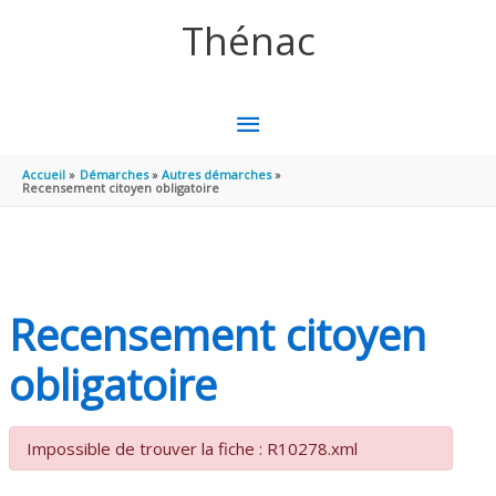
Aller au contenu
Aller au pied de page
Thénac
MENU
PRINCIPAL
Accueil
Démarches
Autres démarches
Recensement citoyen obligatoire
Recensement citoyen
obligatoire
Impossible de trouver la fiche : R10278.xml